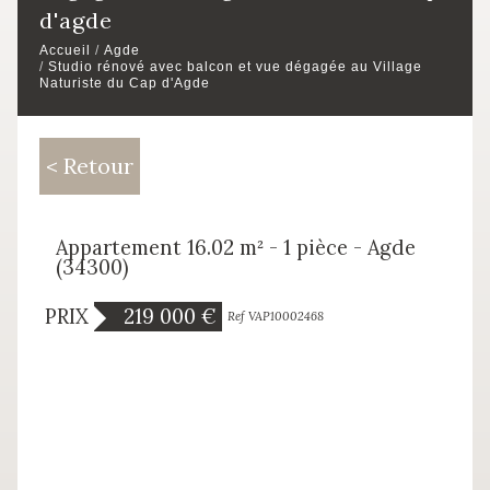
d'agde
Accueil
Agde
Studio rénové avec balcon et vue dégagée au Village
Naturiste du Cap d'Agde
< Retour
Appartement 16.02 m² - 1 pièce - Agde
(34300)
PRIX
219 000
€
Ref VAP10002468