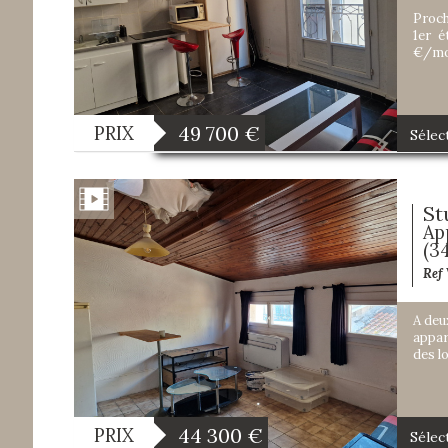
Proch
1er é
€/moi
49 700
€
PRIX
Sélec
St
Ap
(3
Ref
A deu
appar
des l
44 300
€
PRIX
Sélec