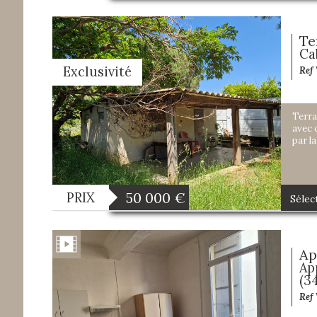
Te
Ca
Exclusivité
Ref
Terra
avec 
par la
50 000
€
PRIX
Sélec
Ap
Ap
(3
Ref