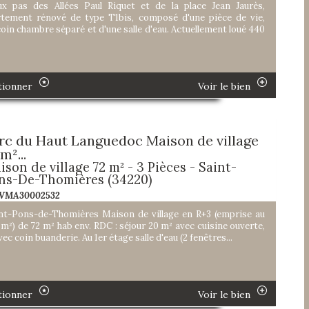
x pas des Allées Paul Riquet et de la place Jean Jaurès,
tement rénové de type T1bis, composé d'une pièce de vie,
coin chambre séparé et d'une salle d'eau. Actuellement loué 440
tionner
Voir le bien
rc du Haut Languedoc Maison de village
m²...
ison de village 72 m² - 3 Pièces - Saint-
ns-De-Thomières (34220)
 VMA30002532
nt-Pons-de-Thomières Maison de village en R+3 (emprise au
6m²) de 72 m² hab env. RDC : séjour 20 m² avec cuisine ouverte,
ec coin buanderie. Au 1er étage salle d'eau (2 fenêtres...
tionner
Voir le bien