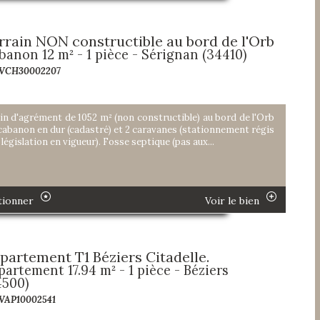
rrain NON constructible au bord de l'Orb
banon 12 m² - 1 pièce - Sérignan (34410)
 VCH30002207
in d'agrément de 1052 m² (non constructible) au bord de l'Orb
cabanon en dur (cadastré) et 2 caravanes (stationnement régis
 législation en vigueur). Fosse septique (pas aux...
tionner
Voir le bien
partement T1 Béziers Citadelle.
partement 17.94 m² - 1 pièce - Béziers
4500)
 VAP10002541