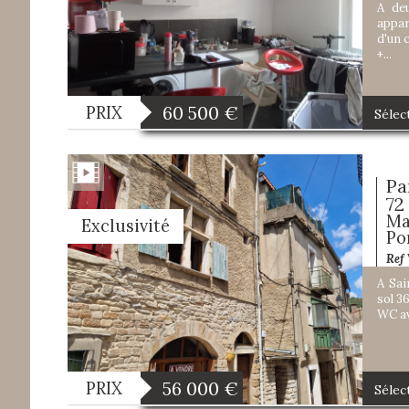
A deu
appar
d'un 
+...
60 500
€
PRIX
Sélec
Pa
72 
Ma
Exclusivité
Po
Ref
A Sai
sol 3
WC av
56 000
€
PRIX
Sélec