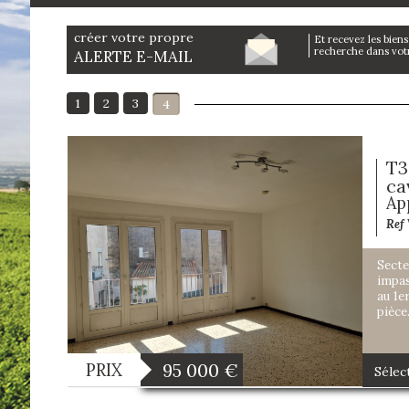
créer votre propre
et recevez les biens correspondants à votre
recherche dans votre
ALERTE E-MAIL
1
2
3
4
T3
ca
Ap
Ref
Secte
impas
au 1e
pièce.
95 000
€
PRIX
Sélec