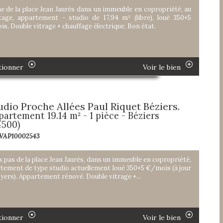
e de la place Jean Jaurès dans un immeuble en copropriété, au
tage, appartement - studio de 17,94 m² (libre), loué 350+5
s. Double vitrage + chauffage électrique. Bon état.
tionner
Voir le bien
udio Proche Allées Paul Riquet Béziers.
partement 19.14 m² - 1 pièce - Béziers
4500)
 VAP10002543
x pas de la place Jean Jaurès, dans un immeuble en copropriété,
tement de type studio actuellement loué 350+5 €/mois (à jour
oyers). Appartement rénové. Double vitrage +...
tionner
Voir le bien