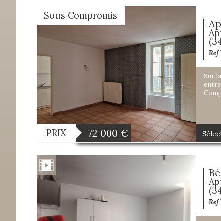
Sous Compromis
Ap
Ap
(3
Ref
Sur l
entre
Compo
72 000
€
PRIX
Sélec
Bé
Ap
(3
Ref