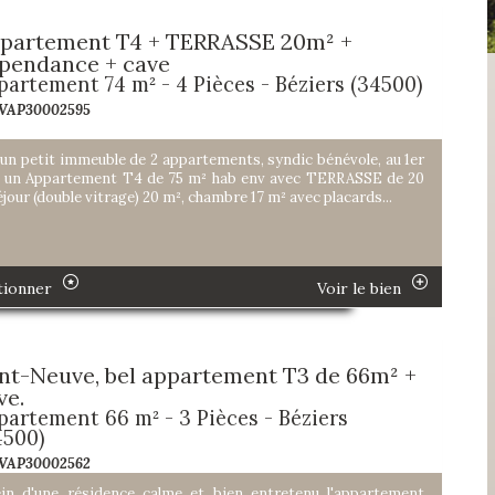
partement T4 + TERRASSE 20m² +
pendance + cave
partement 74 m² - 4 Pièces - Béziers (34500)
 VAP30002595
un petit immeuble de 2 appartements, syndic bénévole, au 1er
 un Appartement T4 de 75 m² hab env avec TERRASSE de 20
éjour (double vitrage) 20 m², chambre 17 m² avec placards...
tionner
Voir le bien
nt-Neuve, bel appartement T3 de 66m² +
ve.
partement 66 m² - 3 Pièces - Béziers
4500)
 VAP30002562
in d'une résidence calme et bien entretenu l'appartement