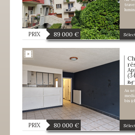
trave
lumin
89 000
€
PRIX
Sélec
Ch
ré
Ap
(3
Ref
Au se
media
bis (
80 000
€
PRIX
Sélec