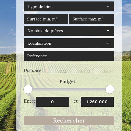
Type de bien
Nombre de pièces
Localisation
Distance
5KM
10KM
25KM
Budget
Entre
et
Rechercher