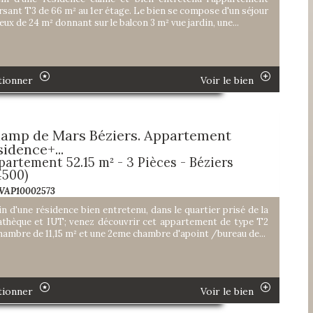
rsant T3 de 66 m² au 1er étage. Le bien se compose d'un séjour
eux de 24 m² donnant sur le balcon 3 m² vue jardin, une...
tionner
Voir le bien
amp de Mars Béziers. Appartement
sidence+...
partement 52.15 m² - 3 Pièces - Béziers
4500)
 VAP10002573
in d'une résidence bien entretenu, dans le quartier prisé de la
thèque et IUT; venez découvrir cet appartement de type T2
chambre de 11,15 m² et une 2eme chambre d'apoint /bureau de...
tionner
Voir le bien