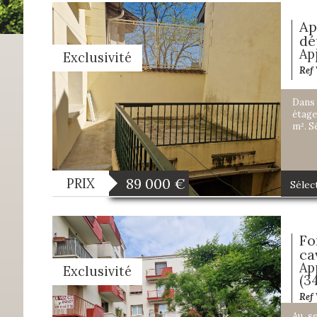
Ap
dé
Ap
Exclusivité
Ref
Dans 
étage
m². S
89 000
€
PRIX
Sélec
Fo
ca
Ap
Exclusivité
(3
Ref
Au se