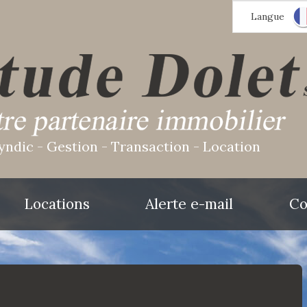
Langue
yndic - Gestion - Transaction - Location
Locations
Alerte e-mail
Co