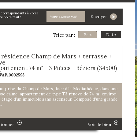
Envoyer
 boîte mail !
Prix
Date
Trier par :
 résidence Champ de Mars + terrasse +
ve
partement 74 m² - 3 Pièces - Béziers (34500)
 VAP10002598
ur prisé du Champ de Mars, face à la Mediathèque, dans une
se calme, appartement de type T3 rénové de 74 m² environ,
r étage d'un immeuble sans ascenseur. Composé d'une grande
..
tionner
Voir le bien