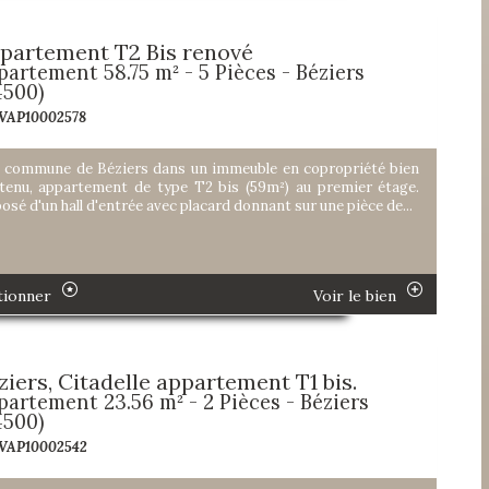
partement T2 Bis renové
partement 58.75 m² - 5 Pièces - Béziers
4500)
 VAP10002578
a commune de Béziers dans un immeuble en copropriété bien
tenu, appartement de type T2 bis (59m²) au premier étage.
sé d'un hall d'entrée avec placard donnant sur une pièce de...
tionner
Voir le bien
ziers, Citadelle appartement T1 bis.
partement 23.56 m² - 2 Pièces - Béziers
4500)
 VAP10002542