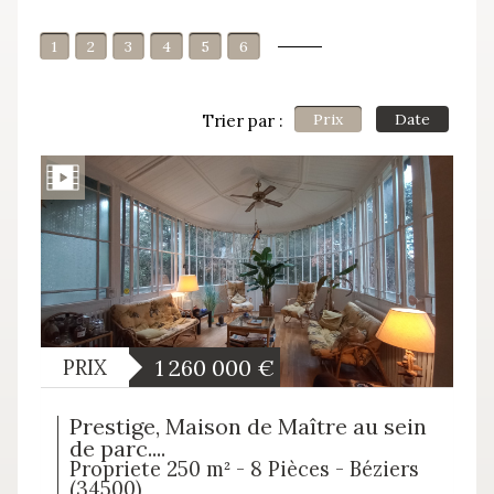
1
2
3
4
5
6
Prix
Date
Trier par :
1 260 000
€
PRIX
Prestige, Maison de Maître au sein
de parc....
Propriete 250 m² - 8 Pièces - Béziers
(34500)