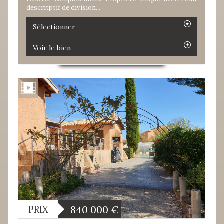
descritptif de division...
Sélectionner
Voir le bien
840 000
€
PRIX