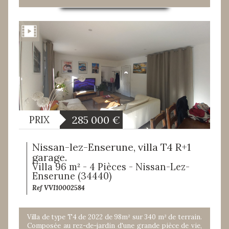
285 000
€
PRIX
Nissan-lez-Enserune, villa T4 R+1
garage.
Villa 96 m² - 4 Pièces - Nissan-Lez-
Enserune (34440)
Ref VVI10002584
Villa de type T4 de 2022 de 98m² sur 340 m² de terrain.
Composée au rez-de-jardin d'une grande pièce de vie,