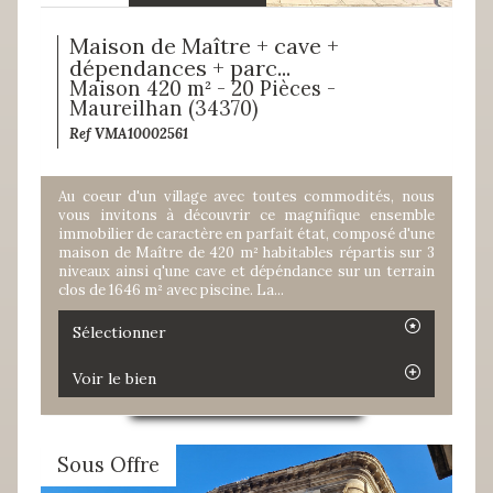
Maison de Maître + cave +
dépendances + parc...
Maison 420 m² - 20 Pièces -
Maureilhan (34370)
Ref VMA10002561
Au coeur d'un village avec toutes commodités, nous
vous invitons à découvrir ce magnifique ensemble
immobilier de caractère en parfait état, composé d'une
maison de Maître de 420 m² habitables répartis sur 3
niveaux ainsi q'une cave et dépéndance sur un terrain
clos de 1646 m² avec piscine. La...
Sélectionner
Voir le bien
Sous Offre