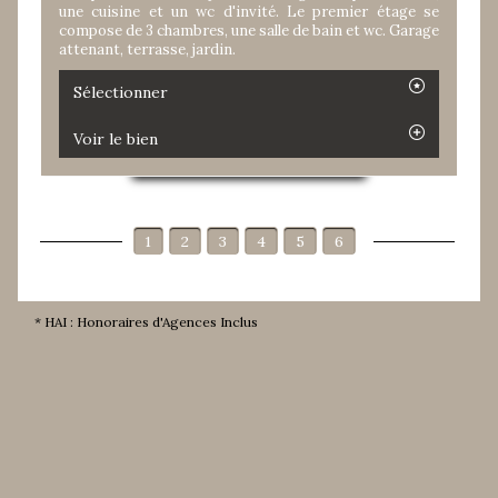
une cuisine et un wc d'invité. Le premier étage se
compose de 3 chambres, une salle de bain et wc. Garage
attenant, terrasse, jardin.
Sélectionner
Voir le bien
1
2
3
4
5
6
* HAI : Honoraires d'Agences Inclus