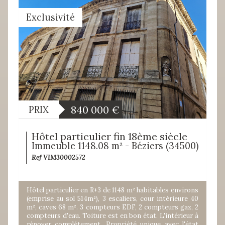
Exclusivité
840 000
€
PRIX
Hôtel particulier fin 18ème siècle
Immeuble 1148.08 m² - Béziers (34500)
Ref VIM30002572
Hôtel particulier en R+3 de 1148 m² habitables environs
(emprise au sol 514m²), 3 escaliers, cour intérieure 40
m², caves 68 m². 3 compteurs EDF, 2 compteurs gaz, 2
compteurs d'eau. Toiture est en bon état. L'intérieur à
rénover complétement. Propriété unique avec l'état