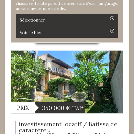
chaussée, 1 suite parentale avec salle d'eau , un garage,
un wc d'invité, une salle de...
Sélectionner
Voir le bien
350 000
€
PRIX
HAI*
investissement locatif / Batisse de
caractère...