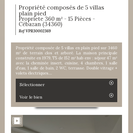
Propriété composés de 5 villas
plain pied
Propriete 360 m² - 15 Pièces -
Cébazan (34360)
Ref VPR30002369
Propriété composée de 5 villas en plain pied sur 3460
m² de terrain clos et arboré. La maison principale
construite en 1979, T5 de 152 m² hab env : séjour 47 m²
avec la cheminée insert, cuisine, 4 chambres, 1 salle
d'eau, 1 salle de bain, 2 WC, terrasse. Double vitrage +
volets électriques....
Sélectionner
Voir le bien