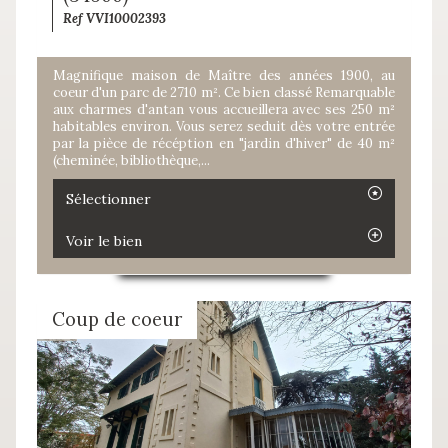
Ref VVI10002393
Magnifique maison de Maître des années 1900, au
coeur d'un parc de 2710 m². Ce bien classé Remarquable
aux charmes d'antan vous accueillera avec ses 250 m²
habitables environ. Vous serez seduit dès votre entrée
par la pièce de récéption en "jardin d'hiver" de 40 m²
(cheminée, bibliothèque,...
Sélectionner
Voir le bien
Coup de coeur