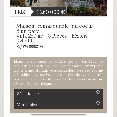
1 260 000
€
PRIX
Maison "remarquable" au coeur
d'un parc,...
Villa 250 m² - 8 Pièces - Béziers
(34500)
Ref VVI10002392
Magnifique maison de Maître des années 1900, au
coeur d'un parc de 2710 m². Ce bien classé Remarquable
aux charmes d'antan vous accueillera avec ses 250 m²
habitables environ. Vous serez seduit dès votre entrée
par la pièce de récéption en "jardin d'hiver" de 40 m²
(cheminée, bibliothèque,...
Sélectionner
Voir le bien