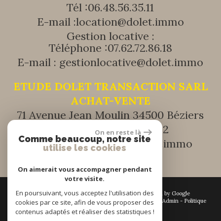
Tél :
06.48.56.35.11
E-mail :
location@dolet.immo
Gestion locative :
Téléphone :
07.62.72.86.18
E-mail :
gestionlocative@dolet.immo
ETUDE DOLET TRANSACTION SARL
ACHAT-VENTE
71 Avenue Jean Moulin 34500 Béziers
Tél :
+33 (0) 9 51 41 17 32
On en reste là
Comme beaucoup, notre site
E-mail :
transaction@dolet.immo
utilise les cookies
On aimerait vous accompagner pendant
votre visite.
En poursuivant, vous acceptez l'utilisation des
© 2026 | Tous droits réservés | Traduction powered by Google
Plan du site
-
Mentions légales
-
Nos honoraires
-
Liens
-
Admin
-
Politique
cookies par ce site, afin de vous proposer des
RGPD
contenus adaptés et réaliser des statistiques !