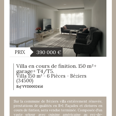
390 000
€
PRIX
Villa en cours de finition. 150 m²+
garage+ T4/T5.
Villa 150 m² - 6 Pièces - Béziers
(34500)
Ref VVI10002456
Sur la commune de Béziers villa entièrement rénovée,
prestations de qualités en R+1. Façades et clotures en
cours de fintion, sera vendue terminée. Composée d'un
vaste séjour avec cuisine américaine au rez-de-