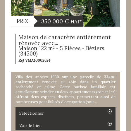
350 000
€
PRIX
HAI*
Maison de caractère entièrement
rénovée avec...
Maison 122 m² - 5 Pièces - Béziers
(34500)
Ref VMA10002624
Villa des années 1930 sur une parcelle de 334m²
entièrement rénovée au soin dans un quartier
recherché et calme. Cette batisse familiale est
actuellement scindée en deux appartements (rdc et 1er)
offrant deux espaces distincts, permettant ainsi de
nombreuses possibilités d'occupation (soit...
Sélectionner
Voir le bien