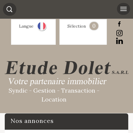
0
Langue
Sélection
Syndic - Gestion - Transaction -
Location
Nos annonces