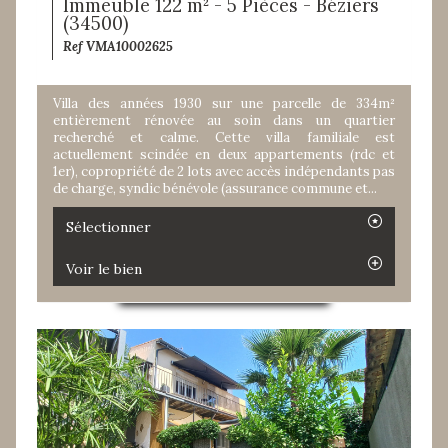
Immeuble 122 m² - 5 Pièces - Béziers
(34500)
Ref VMA10002625
Villa des années 1930 sur une parcelle de 334m²
entièrement rénovée au soin dans un quartier
recherché et calme. Cette villa familiale est
actuellement scindée en deux appartements (rdc et
1er), copropriété de 2 lots avec accès indépendants pas
de charge, syndic bénévole (assurance commune et...
Sélectionner
Voir le bien