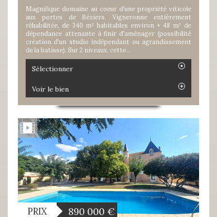
Magnifique domaine au coeur d'une propriété viticole
aux portes de Béziers. Vigneronne entièrement
réhabilitée, de 340 m² habitables environ + 48 m² de
dépendance attenante à finir d'aménager (possibilité
création d'un studio indépendant ou agrandissement
de la batisse). Sur 2 niveaux, cette...
Sélectionner
Voir le bien
890 000
€
PRIX