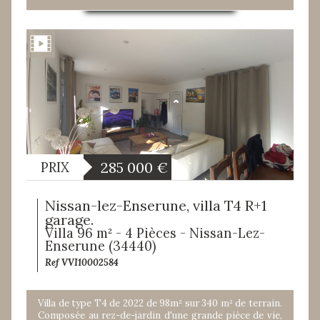
285 000
€
PRIX
Nissan-lez-Enserune, villa T4 R+1
garage.
Villa 96 m² - 4 Pièces - Nissan-Lez-
Enserune (34440)
Ref VVI10002584
Villa de type T4 de 2022 de 98m² sur 340 m² de terrain.
Composée au rez-de-jardin d'une grande pièce de vie,