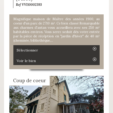
Ref VVI10002393
Magnifique maison de Maître des années 1900, au
coeur d'un parc de 2710 m². Ce bien classé Remarquable
aux charmes d'antan vous accueillera avec ses 250 m²
habitables environ. Vous serez seduit dès votre entrée
par la pièce de récéption en "jardin d'hiver" de 40 m²
(cheminée, bibliothèque,...
Sélectionner
Voir le bien
Coup de coeur