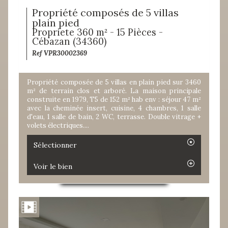
Propriété composés de 5 villas
plain pied
Propriete 360 m² - 15 Pièces -
Cébazan (34360)
Ref VPR30002369
Propriété composée de 5 villas en plain pied sur 3460
m² de terrain clos et arboré. La maison principale
construite en 1979, T5 de 152 m² hab env : séjour 47 m²
avec la cheminée insert, cuisine, 4 chambres, 1 salle
d'eau, 1 salle de bain, 2 WC, terrasse. Double vitrage +
volets électriques....
Sélectionner
Voir le bien