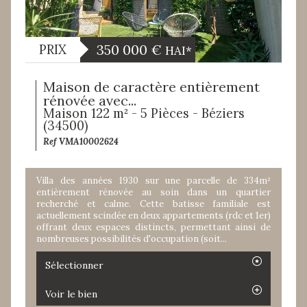
350 000
€
PRIX
HAI*
Maison de caractère entièrement
rénovée avec...
Maison 122 m² - 5 Pièces - Béziers
(34500)
Ref VMA10002624
Villa des années 1930 sur une parcelle de 334m²
entièrement rénovée au soin dans un quartier
recherché et calme. Cette batisse familiale est
actuellement scindée en deux appartements (rdc et 1er)
offrant deux espaces distincts, permettant ainsi de
nombreuses possibilités d'occupation (soit...
Sélectionner
Voir le bien