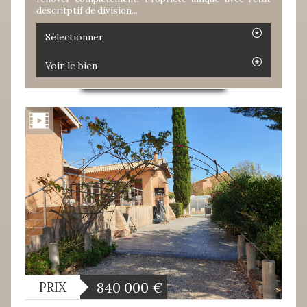
descritptif de division...
Sélectionner
Voir le bien
840 000
€
PRIX