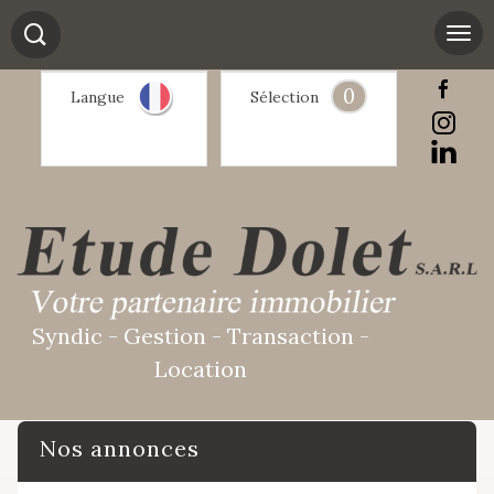
0
Langue
Sélection
Syndic - Gestion - Transaction -
Location
Nos annonces