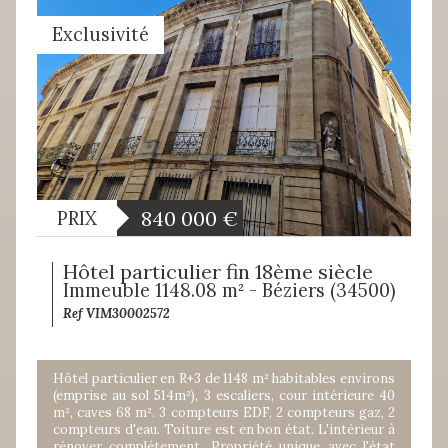
Exclusivité
840 000
€
PRIX
Hôtel particulier fin 18ème siècle
Immeuble 1148.08 m² - Béziers (34500)
Ref VIM30002572
Hôtel particulier en R+3 de 1148 m² habitables environs
(emprise au sol 514m²), 3 escaliers, cour intérieure 40
m², caves 68 m². 3 compteurs EDF, 2 compteurs gaz, 2
compteurs d'eau. Toiture est en bon état. L'intérieur à
rénover complétement. Propriété unique avec l'état