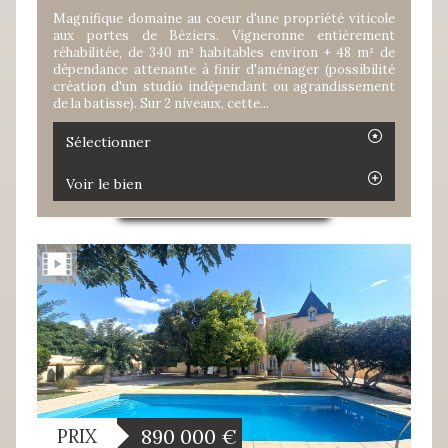
Magnifique domaine au coeur d'une propriété viticole
aux portes de Béziers. Vigneronne entièrement
réhabilitée, de 340 m² habitables environ + 48 m² de
dépendance attenante à finir d'aménager (possibilité
création d'un studio indépendant ou agrandissement
de la batisse). Sur 2 niveaux, cette...
Sélectionner
Voir le bien
890 000
€
PRIX