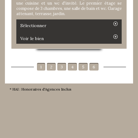
une cuisine et un wc d'invité. Le premier étage se
compose de 3 chambres, une salle de bain et wc. Garage
attenant, terrasse, jardin.
Sélectionner
Voir le bien
1
2
3
4
5
6
* HAI : Honoraires d'Agences Inclus