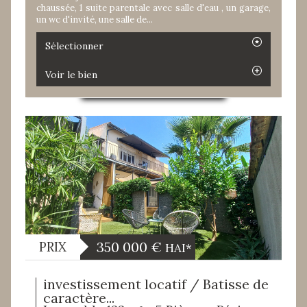
chaussée, 1 suite parentale avec salle d'eau , un garage,
un wc d'invité, une salle de...
Sélectionner
Voir le bien
350 000
€
PRIX
HAI*
investissement locatif / Batisse de
caractère...