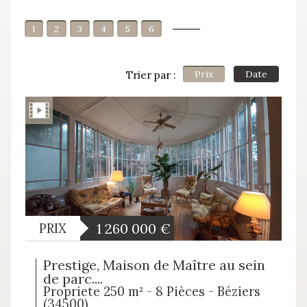
1
2
3
4
5
6
Prix
Date
Trier par :
1 260 000
€
PRIX
Prestige, Maison de Maître au sein
de parc....
Propriete 250 m² - 8 Pièces - Béziers
(34500)