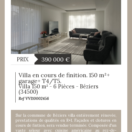
390 000
€
PRIX
Villa en cours de finition. 150 m²+
garage+ T4/T5.
Villa 150 m² - 6 Pièces - Béziers
(34500)
Ref VVI10002456
Sur la commune de Béziers villa entièrement rénovée,
prestations de qualités en R+1. Façades et clotures en
cours de fintion, sera vendue terminée. Composée d'un
vaste séjour avec cuisine américaine au rez-de-