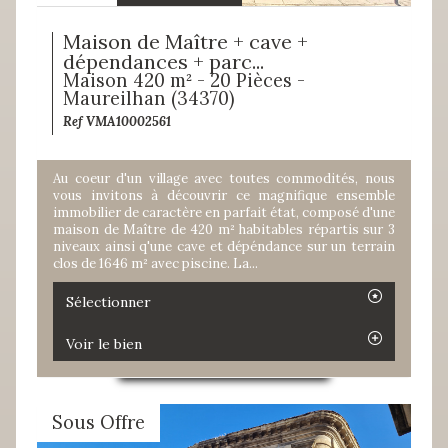
Maison de Maître + cave +
dépendances + parc...
Maison 420 m² - 20 Pièces -
Maureilhan (34370)
Ref VMA10002561
Au coeur d'un village avec toutes commodités, nous
vous invitons à découvrir ce magnifique ensemble
immobilier de caractère en parfait état, composé d'une
maison de Maître de 420 m² habitables répartis sur 3
niveaux ainsi q'une cave et dépéndance sur un terrain
clos de 1646 m² avec piscine. La...
Sélectionner
Voir le bien
Sous Offre