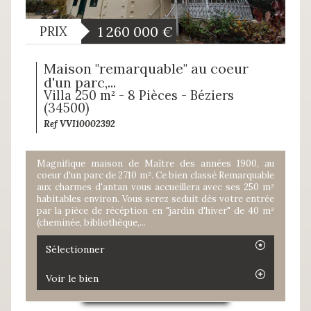
1 260 000
€
PRIX
Maison "remarquable" au coeur
d'un parc,...
Villa 250 m² - 8 Pièces - Béziers
(34500)
Ref VVI10002392
Magnifique maison de Maître des années 1900, au
coeur d'un parc de 2710 m². Ce bien classé Remarquable
aux charmes d'antan vous accueillera avec ses 250 m²
habitables environ. Vous serez seduit dès votre entrée
par la pièce de récéption en "jardin d'hiver" de 40 m²
(cheminée, bibliothèque,...
Sélectionner
Voir le bien