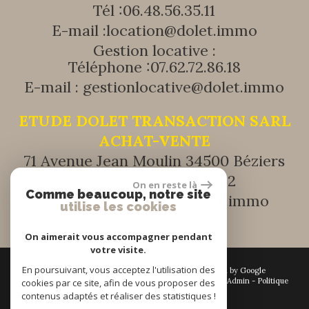
Tél :
06.48.56.35.11
E-mail :
location@dolet.immo
Gestion locative :
Téléphone :
07.62.72.86.18
E-mail :
gestionlocative@dolet.immo
ETUDE DOLET TRANSACTION SARL
ACHAT-VENTE
71 Avenue Jean Moulin 34500 Béziers
Tél :
+33 (0) 9 51 41 17 32
On en reste là
Comme beaucoup, notre site
E-mail :
transaction@dolet.immo
utilise les cookies
On aimerait vous accompagner pendant
votre visite.
En poursuivant, vous acceptez l'utilisation des
© 2026 | Tous droits réservés | Traduction powered by Google
Plan du site
-
Mentions légales
-
Nos honoraires
-
Liens
-
Admin
-
Politique
cookies par ce site, afin de vous proposer des
RGPD
contenus adaptés et réaliser des statistiques !