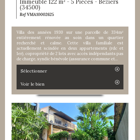
Immeuble 122 m² - 5 Pièces - Béziers
(34500)
Ref VMA10002625
Villa des années 1930 sur une parcelle de 334m²
entièrement rénovée au soin dans un quartier
recherché et calme. Cette villa familiale est
actuellement scindée en deux appartements (rdc et
1er), copropriété de 2 lots avec accès indépendants pas
de charge, syndic bénévole (assurance commune et...
Sélectionner
Voir le bien