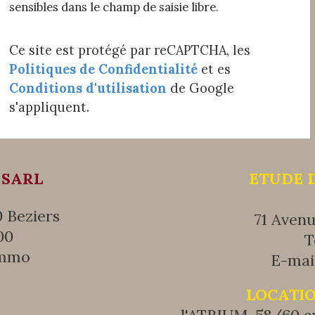
sensibles dans le champ de saisie libre.
Ce site est protégé par reCAPTCHA, les
Politiques de Confidentialité
et es
Conditions d'utilisation
de Google
s'appliquent.
 SARL
ETUDE 
 Beziers
71 Aven
00
T
immo
E-mail
LOCATIO
l'ATRIUM, 58/60 