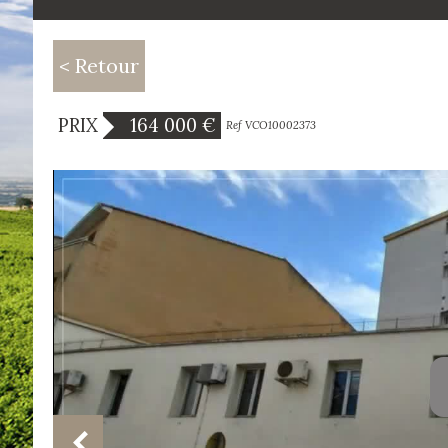
< Retour
PRIX
164 000 €
Ref VCO10002373