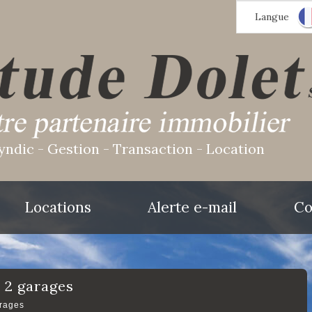
Langue
yndic - Gestion - Transaction - Location
Locations
Alerte e-mail
Co
+ 2 garages
arages