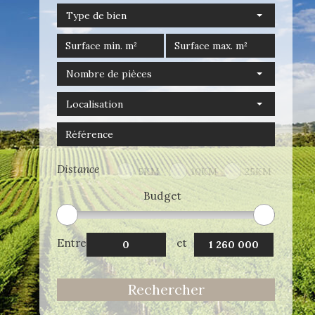
Type de bien
Nombre de pièces
Localisation
Distance
5KM
10KM
25KM
Budget
Entre
et
Rechercher