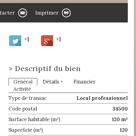
tacter
Imprimer
+1
+1
>
Descriptif du bien
Général
Détails +
Financier
Activité
Type de transac
Local professionnel
Code postal
34500
Surface habitable (m²)
120 m²
Superficie (m²)
120