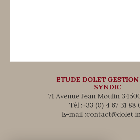
ETUDE DOLET GESTION
SYNDIC
71 Avenue Jean Moulin 34500
Tél :
+33 (0) 4 67 31 88 
E-mail :
contact@dolet.