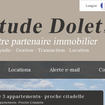
Langue
yndic - Gestion - Transaction - Location
Locations
Alerte e-mail
Co
 de 3 appartements- proche citadelle
appartements- Proche Citadelle