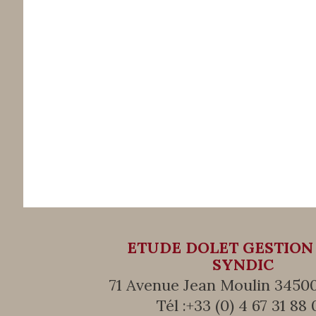
ETUDE DOLET GESTION
SYNDIC
71 Avenue Jean Moulin 34500
Tél :
+33 (0) 4 67 31 88 