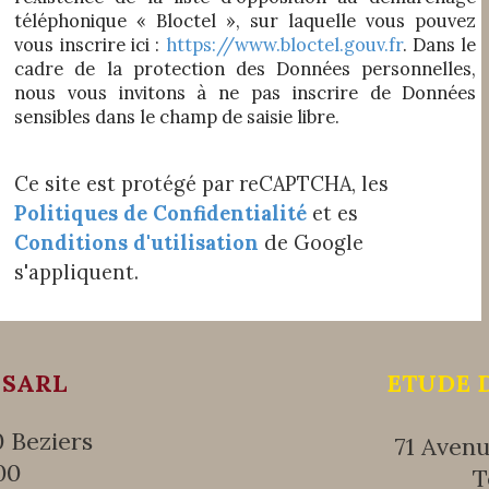
téléphonique « Bloctel », sur laquelle vous pouvez
vous inscrire ici :
https://www.bloctel.gouv.fr
. Dans le
cadre de la protection des Données personnelles,
nous vous invitons à ne pas inscrire de Données
sensibles dans le champ de saisie libre.
Ce site est protégé par reCAPTCHA, les
Politiques de Confidentialité
et es
Conditions d'utilisation
de Google
s'appliquent.
 SARL
ETUDE 
 Beziers
71 Aven
00
T