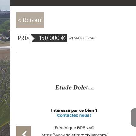
< Retour
PRIX
150 000
€
Ref VAP10002540