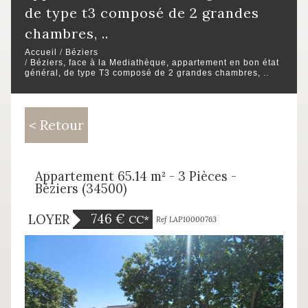
de type t3 composé de 2 grandes
chambres, ..
Accueil
Béziers
Béziers, face à la Mediathèque, appartement en bon état
général, de type T3 composé de 2 grandes chambres, ..
< Retour
Appartement 65.14 m² - 3 Pièces -
Béziers (34500)
746 €
LOYER
CC*
Exclusivité
Ref LAP10000763