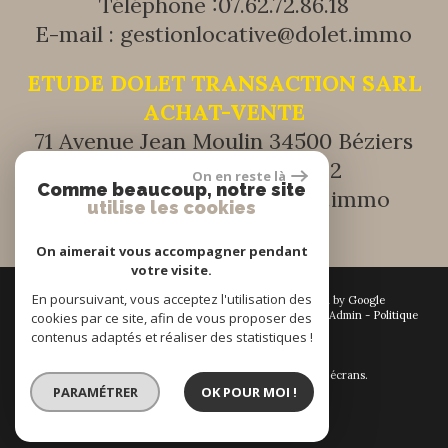
Téléphone :
07.62.72.86.18
E-mail :
gestionlocative@dolet.immo
ETUDE DOLET TRANSACTION SARL
ACHAT-VENTE
71 Avenue Jean Moulin 34500 Béziers
Tél :
+33 (0) 9 51 41 17 32
On en reste là
Comme beaucoup, notre site
E-mail :
transaction@dolet.immo
utilise les cookies
On aimerait vous accompagner pendant
votre visite.
En poursuivant, vous acceptez l'utilisation des
© 2026 | Tous droits réservés | Traduction powered by Google
Plan du site
-
Mentions légales
-
Nos honoraires
-
Liens
-
Admin
-
Politique
cookies par ce site, afin de vous proposer des
RGPD
contenus adaptés et réaliser des statistiques !
Site internet compatible multi-supports,
un seul site adaptable à tous les types d'écrans.
PARAMÉTRER
OK POUR MOI !