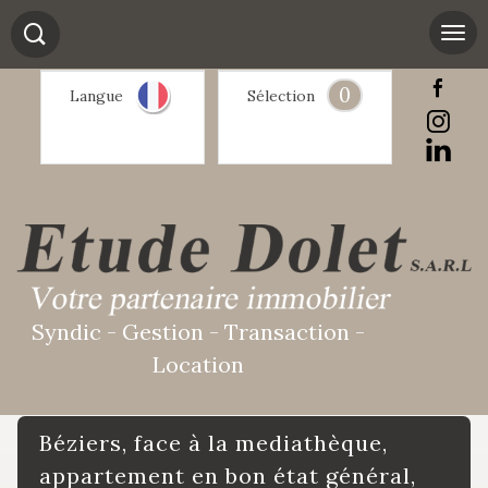
0
Langue
Sélection
Syndic - Gestion - Transaction -
Location
béziers, face à la mediathèque,
appartement en bon état général,